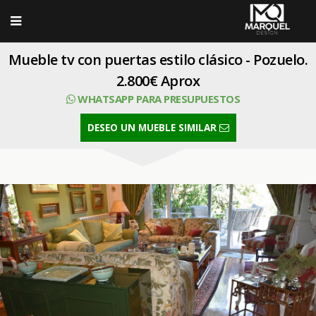
Mueble tv con puertas estilo clásico - Pozuelo.
2.800€ Aprox
WHATSAPP PARA PRESUPUESTOS
DESEO UN MUEBLE SIMILAR
SELECT Codimg,Foto,Titulo,CodiProp FROM Imagen where
CodiProp=35 order by Orden ASC