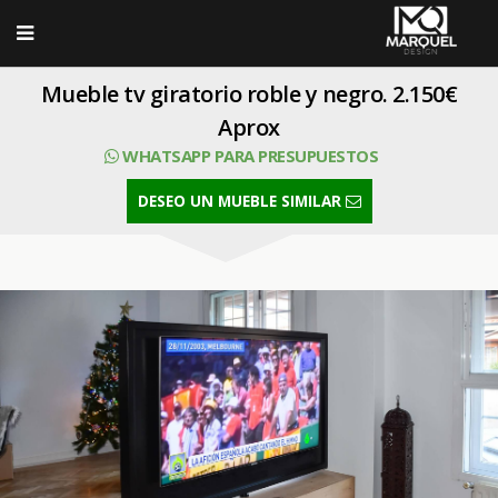
Mueble tv giratorio roble y negro. 2.150€
Aprox
WHATSAPP PARA PRESUPUESTOS
DESEO UN MUEBLE SIMILAR
SELECT Codimg,Foto,Titulo,CodiProp FROM Imagen where
CodiProp=37 order by Orden ASC