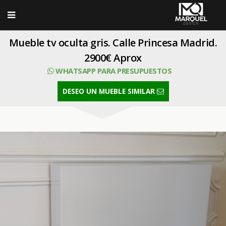
Mueble tv oculta gris. Calle Princesa Madrid.
2900€ Aprox
WHATSAPP PARA PRESUPUESTOS
DESEO UN MUEBLE SIMILAR
SELECT Codimg,Foto,Titulo,CodiProp FROM Imagen where
CodiProp=65 order by Orden ASC